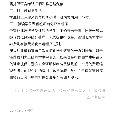
需提供语言考试证明和雅思豁免信。
二、打工时间更灵活
学生打工从原来的每周20小时，改为每两周40小时。
三 、就读学位课程签证简化评审程序
申请赴澳攻读学位课程的学生，不论来自于哪，均按一级风
险（最低风险级）处理，无需提供担保金。澳洲42所大学中
41所均在接受简化申请程序之列。
澳大利亚最新宣布了旨在简化学生签证的一系列措施。对于
审理级别为三级的学生申请人，如果资金担保由学生申请人
的近亲提供，那么资金证明材料将从满足前18个月的费用缩
减至满足前12个月的费用。这意味着，学生在申请签证时需
由银行出具证明的担保金最多可减四万澳元。
注：本文综合整理自网络，仅作信息分享之用，版权归
原作者所有
以上就是关于“