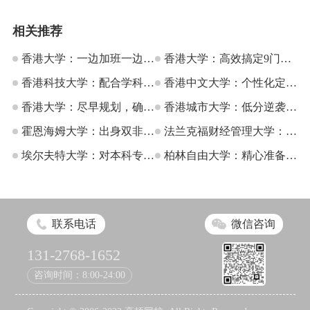
相关推荐
香港大学：一边加班一边拿
香港大学：高效搞定9门
港大Offer也可以？
香港科技大学：配合学科背
ACCA，为职业发展奠定升
香港中文大学：个性化定制
景，恰当补充软实力规划
香港大学：尽早规划，确定
学基础
申请方案，优选香港名校
香港城市大学：低分逆袭
方向，港大offer顺利收入囊
霍恩海姆大学：出身双非，
offer
QS前50香港名校，斩获研
法兰克福财经管理大学：日
中
也能顺利虏获欧洲公立大学
埃尔夫特大学：对本科专业
究生录取offer
企高管成功逐梦德国顶尖商
柏林自由大学：精心准备，
芳心
不感冒？重新出发找回学业
学院
工作四年也能收获梦校offer
春天
联系电话
微信咨询
131-2768-1652
咨询时间：8:00-24:00