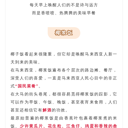
每天早上唤醒人们的不是诗与远方
而是香喷喷、热腾腾的美味早餐
椰浆饭
椰子饭看起来很隆重，但它却是唤醒马来西亚人新一
天到来的美味。
在马来西亚，椰浆饭遍布各个层次的路边摊、餐厅，
深受人们的喜爱，一直是马来西亚人民心目中的非正
式
“国民菜肴”
。
在大马的街头巷尾，都很容易觅得椰浆饭的踪影，它
可以作为早饭、午饭、晚饭，甚至夜宵来食用，人们
甚至还相信它有
解酒
的功效。
最原始普遍的椰浆饭是由香蕉叶包裹着椰浆煮的米
饭、
少许黄瓜片、花生粒、江鱼仔、鸡蛋和香辣的叁