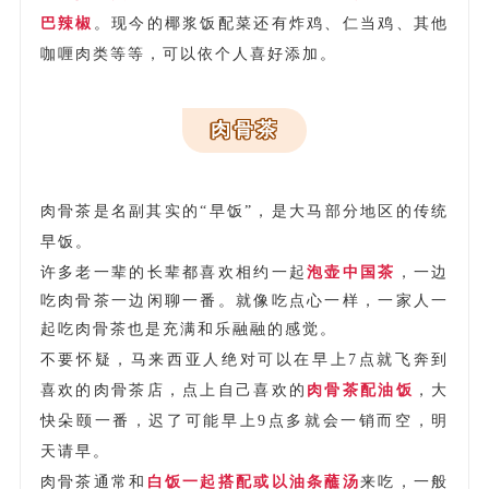
巴辣椒
。现今的椰浆饭配菜还有
炸鸡、仁当鸡、其他
咖喱肉类等等，可以依个人喜好添加。
肉骨茶
肉骨茶是名副其实的“早饭”，是大马部分地区的传统
早饭。
许多老一辈的长辈都喜欢相约一起
泡壶中国茶
，一边
吃肉骨茶一边闲聊一番。就像吃点心一样，一家人一
起吃肉骨茶也是充满和乐融融的感觉。
不要怀疑，马来西亚人绝对可以在早上7点就飞奔到
喜欢的肉骨茶店，点上自己喜欢的
肉骨茶配油饭
，大
快朵颐一番，迟了可能早上9点多就会一销而空，明
天请早。
肉骨茶通常和
白饭一起搭配或以油条蘸汤
来吃，一般