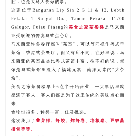
腔，也是大马人爱做的事。
这家位于Bangunan Lip Sin 2 G 11 & 12, Lebuh
Pekaka 1 Sungai Dua, Taman Pekaka, 11700
Gelugor, Pulau Pinang的
美食之家茶餐楼
是马来西
亚受欢迎的传统粤式点心店。
马来西亚许多餐厅都叫“茶室”，可以等同视作粤式早
茶馆，或港式茶餐厅，但又有所不同。
往好里说，马
来西亚的茶室品类比粤式茶馆丰富，往不好的说，就
像是粤式茶馆里混入了福建元素、南洋元素的“大杂
烩”。
美食之家茶餐楼早上6点半开始营业，一大早店里就
坐满了客人，客人们都是为了这里传统的美味点心而
来。
食物也很多，种类丰富，任君挑选。
这次我点了
韭菜粿、虾饺、炸虾卷、培根卷、豆豉蒸
排骨等等。