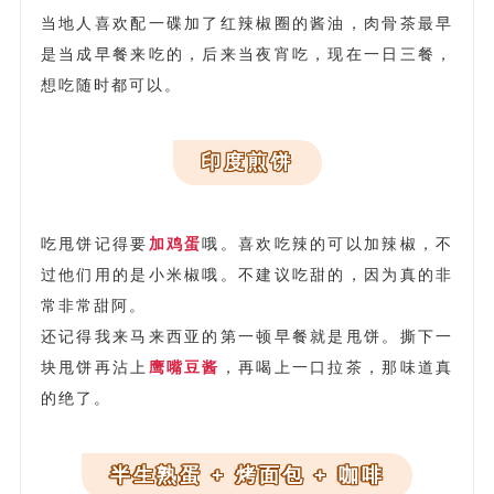
当地人喜欢配一碟加了红辣椒圈的酱油，肉骨茶最早
是当成早餐来吃的，后来当夜宵吃，现在一日三餐，
想吃随时都可以。
印度煎饼
吃甩饼记得要
加鸡蛋
哦。喜欢吃辣的可以加辣椒，不
过他们用的是小米椒哦。不建议吃甜的，因为真的非
常非常甜阿。
还记得我来马来西亚的第一顿早餐就是甩饼。撕下一
块甩饼再沾上
鹰嘴豆酱
，再喝上一口拉茶，那味道真
的绝了。
半生熟蛋 + 烤面包 + 咖啡