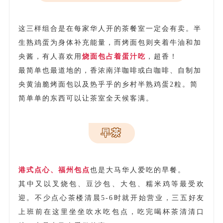
这三样组合是在每家华人开的茶餐室一定会有卖。半
生熟鸡蛋为身体补充能量，而烤面包则夹着牛油和加
央酱，有人喜欢用
烧面包占着蛋汁吃
，超香！
最简单也最道地的，香浓南洋咖啡或白咖啡、自制加
央黄油脆烤面包以及热乎乎的乡村半熟鸡蛋2粒。简
简单单的东西可以让茶室全天候客满。
早茶
港式点心、福州包点
也是大马华人爱吃的早餐。
其中又以叉烧包、豆沙包、大包、糯米鸡等最受欢
迎。不少点心茶楼清晨5-6时就开始营业，三五好友
上班前在这里坐坐吹水吃包点，吃完喝杯茶清清口