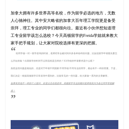
加拿大拥有许多世界高等名校，作为留学必选的地方，无数
人心驰神往。其中安大略省的加拿大百年理工学院更是备受
崇拜，理工专业的同学们都很向往。最近有小伙伴想知道理
工专业留学该怎么选校？今天高顿留学的Freida学姐就来教大
家手把手规划，让大家对院校选择有更深的把握。
“
给同学做一对一留学咨询的时候，老师经常会被问到许多各种各样的问题，比如说留学申请最先要怎
么开始准备？出国留学的时间节点和流程是怎样的？XX学校的申请要求是什么呢？
虽然这些问题是相似的，但是对于申请不同国家/不同学校/不同专业的同学，都会有不一样的答案。于是，
我们决定！根据高顿留学日常咨询中遇到的，比较常见的一些问题，给大家做一系列的文章解答。
如果有其他不一样的个人疑问，欢迎点击在线咨询，高顿留学专业的顾问老师很高兴为各位同学答疑解
惑！
”