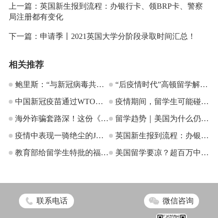
上一篇：
英国新生报到流程：办银行卡、领BRP卡、警察
局注册都有变化
下一篇：
申请季丨2021英国大学分阶段录取时间汇总！
相关推荐
鲍里斯：“与新冠病毒共
“后疫情时代”高顿留学解读
存”，留英难道成泡沫？
中国新冠疫苗通过WTO审
赴美留学疑云
疫情期间，留学生可能碰到
批！留学生返校有哪些便
海外诈骗套路深！这份《留
的10种诈骗方式
留学趋势｜美国为什么仍是
利？
学生防骗指南》一定要收
疫情中表现一骑绝尘的JHU
留学生的首选国家？
英国新生报到流程：办银行
下！
怎么申请？
教育部给留学生特批的福
卡、领BRP卡、警察局注册
美国留学要凉？超百万中国
利！
都有变化
留学生数据告诉你真相
联系电话
微信咨询