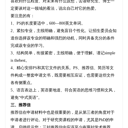
喜欢到什么程度、对未来有什么设想，去读研究生、博士一
定要谈对这一领域的看法，说出自己对它的热爱。
要注意的有：
1、PS的长度要适中，600—800英文单词。
2、紧扣专业，主线明确，避免盲目个性化。让招生委员会知
道你选择该专业的明确和强烈的动机，同时具备充分的条件
完成该专业的学习。
3、结构简单，衔接紧密，主线明确，便于理解。谨记simple
is thebest。
4、精心安排PS和其它文件的关系。PS、推荐信、简历等文
件构成一整套申请文书，既需要相互应证，也需要这些文件
各有侧重点。
5、语言表达上，英语要地道、符合英语的思维习惯和文风，
避免“中式英语”。
三、推荐信
推荐信在申请材料中也是很重要的，是从第三者的角度对于
申请者进行评论。对于研究类课程的申请，尤其是PhD的申
请，启德提示您：三封推荐信中应该至少有两封学术推荐，