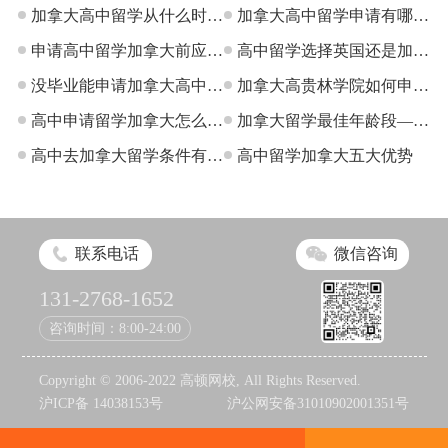
加拿大高中留学从什么时段
加拿大高中留学申请有哪几
申请合适
申请高中留学加拿大前应提
个阶段
高中留学选择英国还是加拿
升哪些能力
没毕业能申请加拿大高中留
大好？
加拿大高贵林学院如何申
学吗？
高中申请留学加拿大怎么
请？
加拿大留学最佳年龄段——
样？
高中去加拿大留学条件有哪
高中
高中留学加拿大五大优势
些？
联系电话
微信咨询
131-2768-1652
咨询时间：8:00-24:00
Copyright © 2006-2022 高顿网校, All Rights Reserved.
沪ICP备 14038153号
沪公网安备31010902001351号