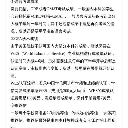
①语言考试成绩
需要托福、GRE或者GMAT考试成绩。一般国内本科的学生
会选择托福+GRE/托福+GMAT，一般语言考试从备考到出分
大概半年到一年时间，其中还包括成绩不理想再次考试的情
况，所以还是要尽早准备语言考试。
②GPA学术成绩
由于美国院校不认可国内大部分本科的成绩，所以需要在
WES（World Education Service）专业机构进行成绩单认证，
认证时间大概4-6周。另外需要注意每年的下半年开学后都是
认证高峰，审核期也会变长，所以一般尽量在暑期就开始认
证。
WES认证流程：登录中国学信网进行学籍和成绩的认证，学
信网发成绩单给WES，费用是300元人民币。WES的成绩认
证费用是160美元，寄送纸质成绩单，需付平邮费用7美元。
③推荐信
一般每个学校需准备2-3封推荐信，2封校内推荐信，1封实习
推荐信。推荐信最好是由你本科教授或者实习/工作的上司所
写。