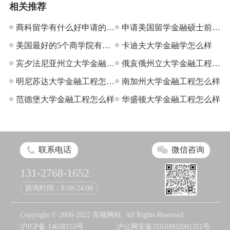
相关推荐
商科留学有什么好申请的冷
申请美国留学金融硕士前需
门专业
美国最好的5个商学院有哪
了解的问题
卡迪夫大学金融学怎么样
些？
宾夕法尼亚州立大学金融工
俄亥俄州立大学金融工程怎
程怎么样
明尼苏达大学金融工程怎么
么样
南加州大学金融工程怎么样
样
范德堡大学金融工程怎么样
华盛顿大学金融工程怎么样
联系电话
微信咨询
131-2768-1652
咨询时间：8:00-24:00
Copyright © 2006-2022 高顿网校, All Rights Reserved.
沪ICP备 14038153号
沪公网安备31010902001351号