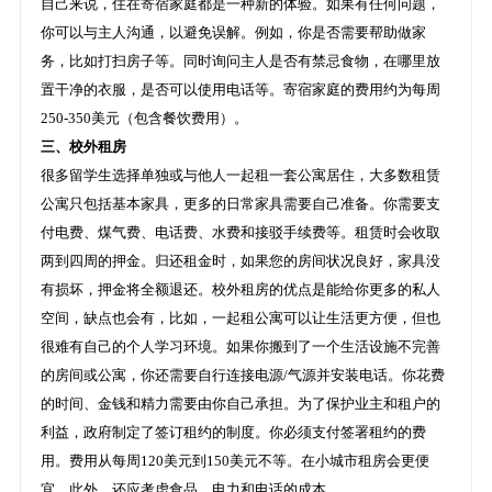
自己来说，住在寄宿家庭都是一种新的体验。如果有任何问题，
你可以与主人沟通，以避免误解。例如，你是否需要帮助做家
务，比如打扫房子等。同时询问主人是否有禁忌食物，在哪里放
置干净的衣服，是否可以使用电话等。寄宿家庭的费用约为每周
250-350美元（包含餐饮费用）。
三、校外租房
很多留学生选择单独或与他人一起租一套公寓居住，大多数租赁
公寓只包括基本家具，更多的日常家具需要自己准备。你需要支
付电费、煤气费、电话费、水费和接驳手续费等。租赁时会收取
两到四周的押金。归还租金时，如果您的房间状况良好，家具没
有损坏，押金将全额退还。校外租房的优点是能给你更多的私人
空间，缺点也会有，比如，一起租公寓可以让生活更方便，但也
很难有自己的个人学习环境。如果你搬到了一个生活设施不完善
的房间或公寓，你还需要自行连接电源/气源并安装电话。你花费
的时间、金钱和精力需要由你自己承担。为了保护业主和租户的
利益，政府制定了签订租约的制度。你必须支付签署租约的费
用。费用从每周120美元到150美元不等。在小城市租房会更便
宜。此外，还应考虑食品、电力和电话的成本。