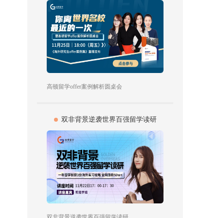
高顿留学offer案例解析圆桌会
双非背景逆袭世界百强留学读研
双非背景逆袭世界百强留学读研