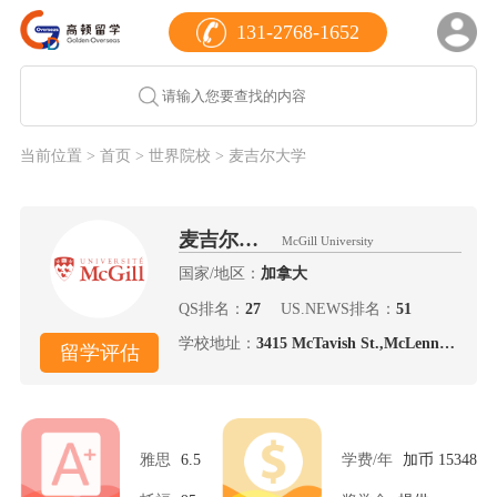
131-2768-1652
当前位置 >
首页
>
世界院校
> 麦吉尔大学
麦吉尔大学
McGill University
国家/地区：
加拿大
QS排名：
27
US.NEWS排名：
51
学校地址：
3415 McTavish St.,McLennan
留学评估
Library Building, Montreal,
Quebec H3A 0C8
雅思
6.5
学费/年
加币 15348