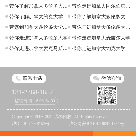
带你了解加拿大多伦多大学
带你走进加拿大阿尔伯塔大
士嘉堡校区本科双录取
带你了解加拿大约克大学本
学
带你了解加拿大多伦多大学
科双录取
带您到加拿大多伦多大学罗
国际预科课程
带你走进加拿大多伦多大学
特曼管理学院
带你走进加拿大多伦多大学
预备学院
带你走进加拿大麦吉尔大学
带你走进加拿大麦克马斯特
带你走进加拿大约克大学
大学
联系电话
微信咨询
131-2768-1652
咨询时间：8:00-24:00
Copyright © 2006-2022 高顿网校, All Rights Reserved.
沪ICP备 14038153号
沪公网安备31010902001351号