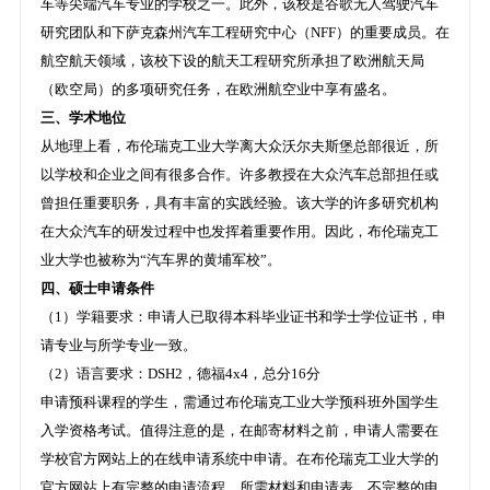
车等尖端汽车专业的学校之一。此外，该校是谷歌无人驾驶汽车
研究团队和下萨克森州汽车工程研究中心（NFF）的重要成员。在
航空航天领域，该校下设的航天工程研究所承担了欧洲航天局
（欧空局）的多项研究任务，在欧洲航空业中享有盛名。
三、学术地位
从地理上看，布伦瑞克工业大学离大众沃尔夫斯堡总部很近，所
以学校和企业之间有很多合作。许多教授在大众汽车总部担任或
曾担任重要职务，具有丰富的实践经验。该大学的许多研究机构
在大众汽车的研发过程中也发挥着重要作用。因此，布伦瑞克工
业大学也被称为“汽车界的黄埔军校”。
四、硕士申请条件
（1）学籍要求：申请人已取得本科毕业证书和学士学位证书，申
请专业与所学专业一致。
（2）语言要求：DSH2，德福4x4，总分16分
申请预科课程的学生，需通过布伦瑞克工业大学预科班外国学生
入学资格考试。值得注意的是，在邮寄材料之前，申请人需要在
学校官方网站上的在线申请系统中申请。在布伦瑞克工业大学的
官方网站上有完整的申请流程、所需材料和申请表，不完整的申