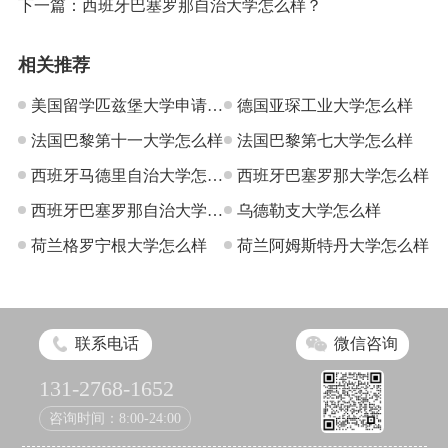
下一篇：
西班牙巴塞罗那自治大学怎么样？
相关推荐
美国留学匹兹堡大学申请难
德国亚琛工业大学怎么样
吗？
法国巴黎第十一大学怎么样
法国巴黎第七大学怎么样
西班牙马德里自治大学怎么
西班牙巴塞罗那大学怎么样
样
西班牙巴塞罗那自治大学怎
乌德勒支大学怎么样
么样
荷兰格罗宁根大学怎么样
荷兰阿姆斯特丹大学怎么样
联系电话
微信咨询
131-2768-1652
咨询时间：8:00-24:00