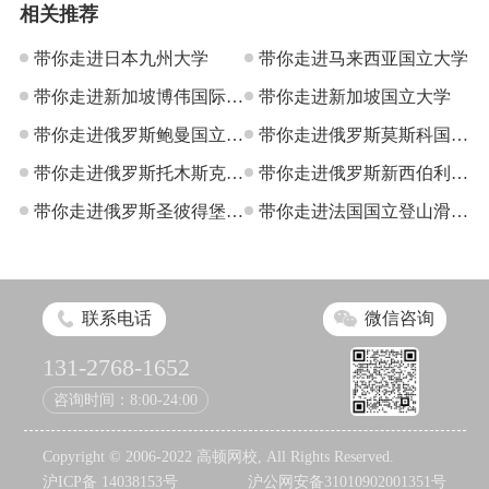
相关推荐
带你走进日本九州大学
带你走进马来西亚国立大学
带你走进新加坡博伟国际教
带你走进新加坡国立大学
育学院
带你走进俄罗斯鲍曼国立科
带你走进俄罗斯莫斯科国立
技大学
带你走进俄罗斯托木斯克国
罗曼诺索夫大学
带你走进俄罗斯新西伯利亚
立大学
带你走进俄罗斯圣彼得堡国
国立大学
带你走进法国国立登山滑雪
立大学
学校
联系电话
微信咨询
131-2768-1652
咨询时间：8:00-24:00
Copyright © 2006-2022 高顿网校, All Rights Reserved.
沪ICP备 14038153号
沪公网安备31010902001351号