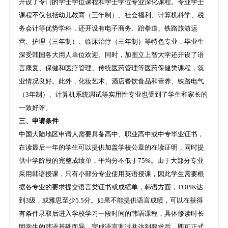
开设了专门的学士学位课程和学士学位专业深化课程。专业学士
课程不仅包括幼儿教育（三年制）、社会福利、计算机科学、税
务会计等优势学科，还开设有电子商务、跆拳道、铁路旅游运
营、护理（三年制）、临床治疗（三年制）等特色专业，毕业生
深受韩国各大用人单位欢迎。同时，加图立上智大学还开设了语
言康复、保健和医疗管理、传统医药管理等医药保健类课程，就
业情况良好。此外，化妆艺术、酒店餐饮食品和营养、铁路电气
（3年制）、计算机系统调试等实用性专业也受到了学生和家长的
一致好评。
三、申请条件
中国大陆地区申请人需要具备高中、职业高中或中专毕业证书，
在读最后一年的学生可以提供加盖学校公章的在读证明，同时提
供中学阶段的完整成绩单，平均分不低于75%。由于大部分专业
采用韩语授课，只有小部分专业使用英语授课，因此学生需要根
据各专业的要求提交语言类证书或成绩单，韩语方面，TOPIK达
到3级，或雅思至少5.5分。如果不能提供语言成绩，可以在获得
有条件录取后进入学校学习一段时间的韩语课程，具体修读时长
因学生的韩语基础而异。完成语言测试并达到要求后，即可正式