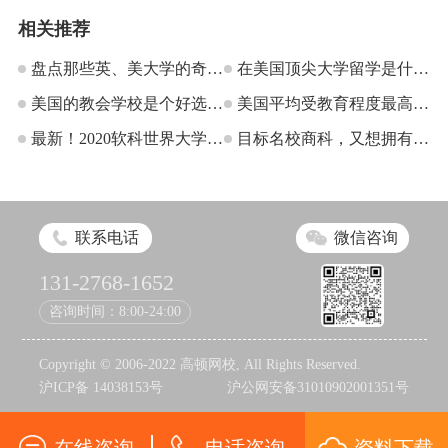
相关推荐
盘点那些英、美大学的奇葩
在美国顶尖大学留学是什么
课程！
美国的教会学校是个好选择
体验？
美国平均受教育程度最高
吗？
最新！2020软科世界大学排
的，是哪个州？
目标名校商科，又想拥有36
名发布！英美、欧亚谁才是
个月OPT？这些专业和学校
众望所归？
简直两全其美
联系电话
微信咨询
131-2768-1652
咨询时间：8:00-24:00
Copyright © 2006-2022 高顿网校, All Rights Reserved.
沪ICP备 14038153号
沪公网安备31010902001351号
在线咨询
电话咨询
资料下载