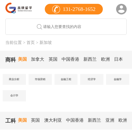
131-2768-1652
当前位置 >
首页
> 新加坡
商科
美国
加拿大
英国
中国香港
新西兰
欧洲
日本
德
商业分析
市场营销
金融工程
经济学
金融学
会计学
工科
美国
英国
澳大利亚
中国香港
新西兰
亚洲
欧洲