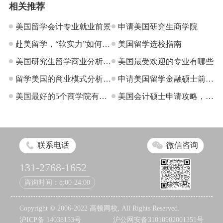
相关推荐
美国留学会计专业就业前景
申请美国研究生商学院
赴美留学，“软实力”如何提
美国留学选校指南
升？
美国研究生留学商业分析怎
美国最受欢迎的专业有哪些
么样？
留学美国的商业模式分析硕
申请美国留学金融硕士前需
士种类
美国最好的5个商学院有哪
了解的问题
美国会计硕士申请攻略，超
些？
全！
联系电话
微信咨询
131-2768-1652
咨询时间：8:00-24:00
Copyright © 2006-2022 高顿网校, All Rights Reserved.
沪ICP备 14038153号
沪公网安备31010902001351号