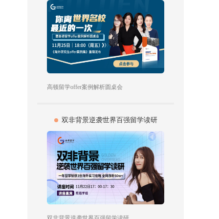
高顿留学offer案例解析圆桌会
双非背景逆袭世界百强留学读研
双非背景逆袭世界百强留学读研